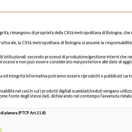
grità, rimangono di proprietà della Città metropolitana di Bologna, che ne
rutturale, la Città metropolitana di Bologna si assume la responsabilità
i istituzionali, secondo processi di produzione/gestione interni che ne det
ti processi e non può essere considerato mai posteriore alle date di agg
ma ed integrità informativa potranno essere riprodotti e pubblicati carto
ilità nei casi in cui i prodotti digitali scambiati/ceduti vengano utilizza
ome fonte degli stessi dati, dichiarando nel contempo l'avvenuta rielabo
o di pianura (PTCP Art.11.8)