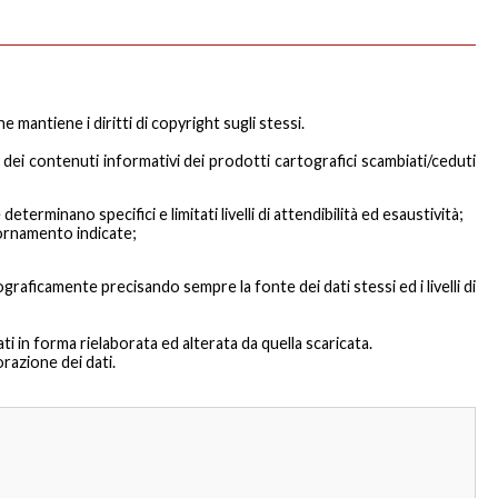
 mantiene i diritti di copyright sugli stessi.
 dei contenuti informativi dei prodotti cartografici scambiati/ceduti
erminano specifici e limitati livelli di attendibilità ed esaustività;
iornamento indicate;
graficamente precisando sempre la fonte dei dati stessi ed i livelli di
ti in forma rielaborata ed alterata da quella scaricata.
razione dei dati.