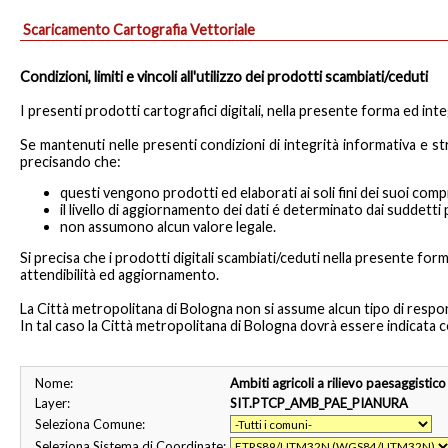
Scaricamento Cartografia Vettoriale
Condizioni, limiti e vincoli all'utilizzo dei prodotti scambiati/ceduti
I presenti prodotti cartografici digitali, nella presente forma ed inte
Se mantenuti nelle presenti condizioni di integrità informativa e st
precisando che:
questi vengono prodotti ed elaborati ai soli fini dei suoi compit
il livello di aggiornamento dei dati é determinato dai suddet
non assumono alcun valore legale.
Si precisa che i prodotti digitali scambiati/ceduti nella presente for
attendibilità ed aggiornamento.
La Città metropolitana di Bologna non si assume alcun tipo di responsab
In tal caso la Città metropolitana di Bologna dovrà essere indicata c
Nome:
Ambiti agricoli a rilievo paesaggistic
Layer:
SIT.PTCP_AMB_PAE_PIANURA
Seleziona Comune:
Seleziona Sistema di Coordinate: