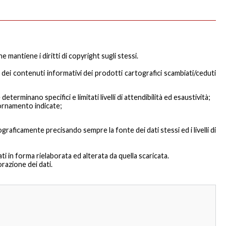
 mantiene i diritti di copyright sugli stessi.
 dei contenuti informativi dei prodotti cartografici scambiati/ceduti
erminano specifici e limitati livelli di attendibilità ed esaustività;
iornamento indicate;
graficamente precisando sempre la fonte dei dati stessi ed i livelli di
ti in forma rielaborata ed alterata da quella scaricata.
razione dei dati.