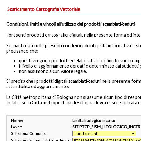
Scaricamento Cartografia Vettoriale
Condizioni, limiti e vincoli all'utilizzo dei prodotti scambiati/ceduti
I presenti prodotti cartografici digitali, nella presente forma ed inte
Se mantenuti nelle presenti condizioni di integrità informativa e st
precisando che:
questi vengono prodotti ed elaborati ai soli fini dei suoi compit
il livello di aggiornamento dei dati é determinato dai suddet
non assumono alcun valore legale.
Si precisa che i prodotti digitali scambiati/ceduti nella presente for
attendibilità ed aggiornamento.
La Città metropolitana di Bologna non si assume alcun tipo di responsab
In tal caso la Città metropolitana di Bologna dovrà essere indicata c
Nome:
Limite litologico incerto
Layer:
SIT.PTCP_SISM_LITOLOGICO_INCE
Seleziona Comune:
Seleziona Sistema di Coordinate: