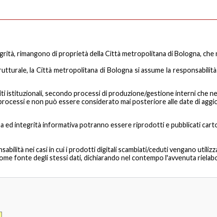
grità, rimangono di proprietà della Città metropolitana di Bologna, che ne
rutturale, la Città metropolitana di Bologna si assume la responsabilità
i istituzionali, secondo processi di produzione/gestione interni che ne det
ti processi e non può essere considerato mai posteriore alle date di agg
ma ed integrità informativa potranno essere riprodotti e pubblicati carto
ilità nei casi in cui i prodotti digitali scambiati/ceduti vengano utilizza
ome fonte degli stessi dati, dichiarando nel contempo l'avvenuta rielabo