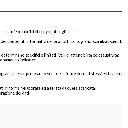
 mantiene i diritti di copyright sugli stessi.
 dei contenuti informativi dei prodotti cartografici scambiati/ceduti
erminano specifici e limitati livelli di attendibilità ed esaustività;
iornamento indicate;
graficamente precisando sempre la fonte dei dati stessi ed i livelli di
ti in forma rielaborata ed alterata da quella scaricata.
razione dei dati.