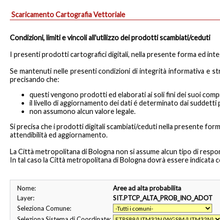
Scaricamento Cartografia Vettoriale
Condizioni, limiti e vincoli all'utilizzo dei prodotti scambiati/ceduti
I presenti prodotti cartografici digitali, nella presente forma ed inte
Se mantenuti nelle presenti condizioni di integrità informativa e st
precisando che:
questi vengono prodotti ed elaborati ai soli fini dei suoi compit
il livello di aggiornamento dei dati é determinato dai suddet
non assumono alcun valore legale.
Si precisa che i prodotti digitali scambiati/ceduti nella presente for
attendibilità ed aggiornamento.
La Città metropolitana di Bologna non si assume alcun tipo di responsab
In tal caso la Città metropolitana di Bologna dovrà essere indicata c
Nome:
Aree ad alta probabilita
Layer:
SIT.PTCP_ALTA_PROB_INO_ADOT
Seleziona Comune:
Seleziona Sistema di Coordinate: